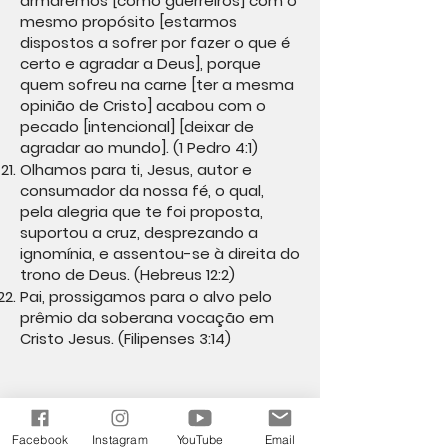
armaremos [como guerreiros] com o
mesmo propósito [estarmos
dispostos a sofrer por fazer o que é
certo e agradar a Deus], porque
quem sofreu na carne [ter a mesma
opinião de Cristo] acabou com o
pecado [intencional] [deixar de
agradar ao mundo]. (1 Pedro 4:1)
Olhamos para ti, Jesus, autor e
consumador da nossa fé, o qual,
pela alegria que te foi proposta,
suportou a cruz, desprezando a
ignomínia, e assentou-se à direita do
trono de Deus. (Hebreus 12:2)
Pai, prossigamos para o alvo pelo
prêmio da soberana vocação em
Cristo Jesus. (Filipenses 3:14)
Semana 1
Facebook
Instagram
YouTube
Email