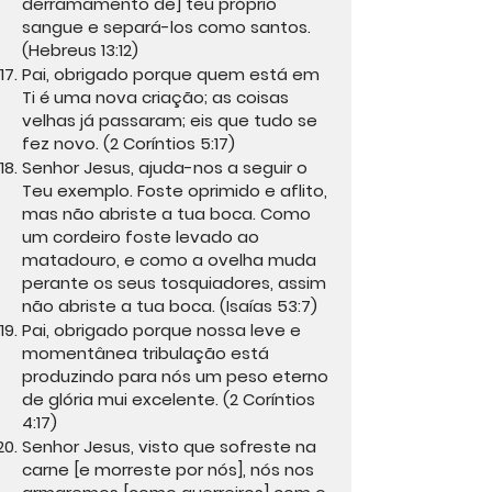
derramamento de] teu próprio
sangue e separá-los como santos.
(Hebreus 13:12)
Pai, obrigado porque quem está em
Ti é uma nova criação; as coisas
velhas já passaram; eis que tudo se
fez novo. (2 Coríntios 5:17)
Senhor Jesus, ajuda-nos a seguir o
Teu exemplo. Foste oprimido e aflito,
mas não abriste a tua boca. Como
um cordeiro foste levado ao
matadouro, e como a ovelha muda
perante os seus tosquiadores, assim
não abriste a tua boca. (Isaías 53:7)
Pai, obrigado porque nossa leve e
momentânea tribulação está
produzindo para nós um peso eterno
de glória mui excelente. (2 Coríntios
4:17)
Senhor Jesus, visto que sofreste na
carne [e morreste por nós], nós nos