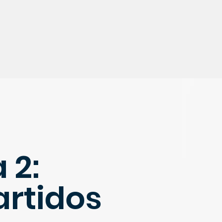
 2:
rtidos