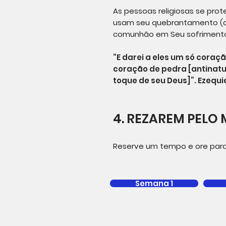
As pessoas religiosas se pro
usam seu quebrantamento (de 
comunhão em Seu sofrimento
“E darei a eles um só coraçã
coração de pedra [antinatu
toque de seu Deus]”. Ezequie
4. REZAREM PELO
Reserve um tempo e ore para
Semana 1