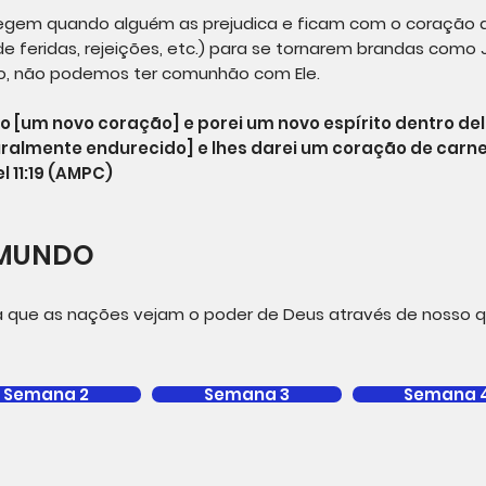
tegem quando alguém as prejudica e ficam com o coração du
feridas, rejeições, etc.) para se tornarem brandas como 
, não podemos ter comunhão com Ele.
o [um novo coração] e porei um novo espírito dentro dele
ralmente endurecido] e lhes darei um coração de carne 
l 11:19 (AMPC)
 MUNDO
 que as nações vejam o poder de Deus através de nosso 
Semana 2
Semana 3
Semana 