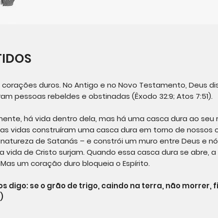
TIDOS
orações duros. No Antigo e no Novo Testamento, Deus diss
am pessoas rebeldes e obstinadas (Êxodo 32:9; Atos 7:51).
te, há vida dentro dela, mas há uma casca dura ao seu re
as vidas construíram uma casca dura em torno de nossos c
a natureza de Satanás – e constrói um muro entre Deus e 
 a vida de Cristo surjam. Quando essa casca dura se abre, a 
a. Mas um coração duro bloqueia o Espírito.
digo: se o grão de trigo, caindo na terra, não morrer, f
)