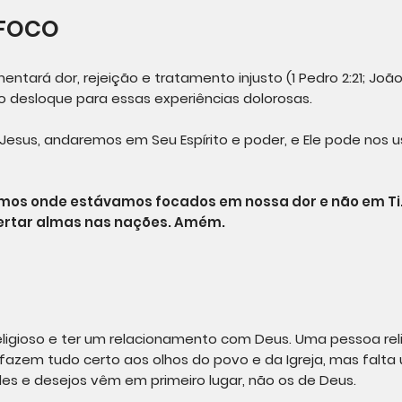
 FOCO
entará dor, rejeição e tratamento injusto (1 Pedro 2:21; João
e o desloque para essas experiências dolorosas.
esus, andaremos em Seu Espírito e poder, e Ele pode nos us
mos onde estávamos focados em nossa dor e não em Ti.
bertar almas nas nações. Amém.
eligioso e ter um relacionamento com Deus. Uma pessoa reli
es fazem tudo certo aos olhos do povo e da Igreja, mas falta
des e desejos vêm em primeiro lugar, não os de Deus.