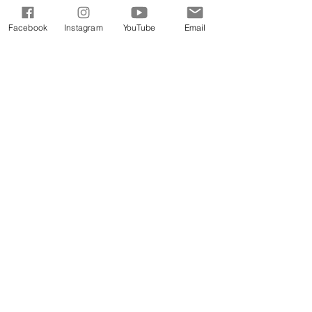
Facebook
Instagram
YouTube
Email
Semana 1
Semana 2
Semana 3
Semana 4
Indo mais fundo
Estamos orando para que as
nações sejam frutíferas e que
vejam o Espírito de Deus se mover
como nunca antes, mas Deus olha
para as raízes. As raízes