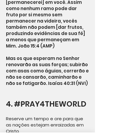
[permanecerei] em você. Assim
como nenhum ramo pode dar
fruto por si mesmo sem
permanecer na videira, vocês
também não podem [dar frutos,
produzindo evidências de sua fé]
a menos que permaneçam em
Mim. João 15:4 (AMP)
Mas os que esperam no Senhor
renovarão as suas forças; subirão
com asas como águias, correrão e
não se cansarão, caminharão e
não se fatigarão. Isaías 40:31 (NVI)
4. #PRAY4THEWORLD
Reserve um tempo e ore para que
as nações estejam enraizadas em
Cristo.