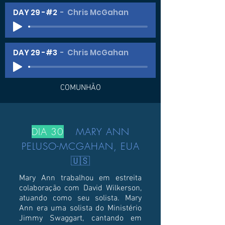
DAY 29 -#2
Chris McGahan
DAY 29 -#3
Chris McGahan
COMUNHÃO
DIA 30
MARY ANN
PELUSO-MCGAHAN, EUA
🇺🇸
Mary Ann trabalhou em estreita
colaboração com David Wilkerson,
atuando como seu solista. Mary
Ann era uma solista do Ministério
Jimmy Swaggart, cantando em