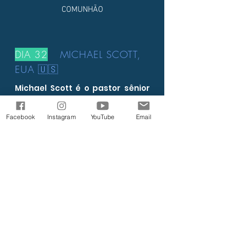
COMUNHÃO
DIA 32
MICHAEL SCOTT,
EUA 🇺🇸
Michael Scott é o pastor sênior
do Lighthouse Covenant
Ministries em Youngstown, Ohio.
Facebook
Instagram
YouTube
Email
Seu ministério está centrado em
trazer compreensão ao povo de
Deus sobre sua verdadeira
identidade como filhos e a
autoridade que está dentro
deles por meio do pai. Ele
ministrou em todos os Estados
Unidos e também na África do
Sul.