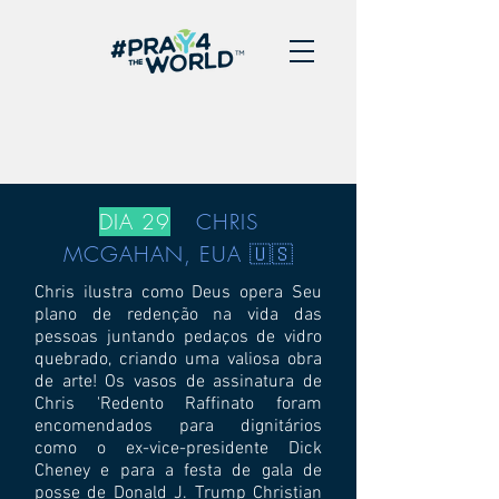
DIA 29
CHRIS
MCGAHAN, EUA 🇺🇸
Chris ilustra como Deus opera Seu
plano de redenção na vida das
pessoas juntando pedaços de vidro
quebrado, criando uma valiosa obra
de arte! Os vasos de assinatura de
Chris 'Redento Raffinato foram
encomendados para dignitários
como o ex-vice-presidente Dick
Cheney e para a festa de gala de
posse de Donald J. Trump Christian